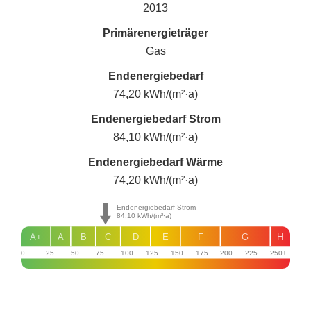
2013
Primärenergieträger
Gas
Endenergie­bedarf
74,20 kWh/(m²·a)
Endenergie­bedarf Strom
84,10 kWh/(m²·a)
Endenergie­bedarf Wärme
74,20 kWh/(m²·a)
Endenergiebedarf Strom
84,10
kWh/(m²·a)
A+
A
B
C
D
E
F
G
H
0
25
50
75
100
125
150
175
200
225
250+