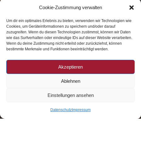
Cookie-Zustimmung verwalten
Marienplatz 21
Um dir ein optimales Erlebnis zu bieten, verwenden wir Technologien wie
in 82362 Weilheim
Cookies, um Geräteinformationen zu speichern und/oder darauf
zuzugreifen. Wenn du diesen Technologien zustimmst, können wir Daten
wie das Surfverhalten oder eindeutige IDs auf dieser Website verarbeiten.
Wenn du deine Zustimmung nicht erteilst oder zurückziehst, können
bestimmte Merkmale und Funktionen beeinträchtigt werden.
Datenschutz
|
Impressum
|
Widerruf
Akzeptieren
Ablehnen
Telefon: 0881 – 40664
Telefax: 0881 – 417650
Einstellungen ansehen
info@bindl-immobilien.de
Datenschutz
Impressum