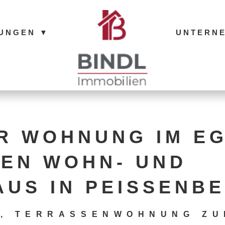
TUNGEN
▼
UNTERN
ER WOHNUNG IM EG
EN WOHN- UND
US IN PEISSENBE
G, TERRASSENWOHNUNG ZU