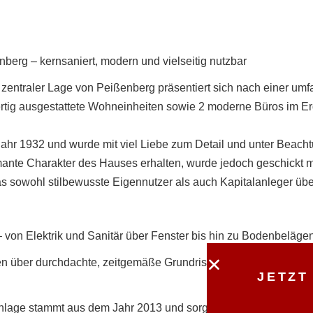
berg – kernsaniert, modern und vielseitig nutzbar
entraler Lage von Peißenberg präsentiert sich nach einer um
tig ausgestattete Wohneinheiten sowie 2 moderne Büros im Erd
hr 1932 und wurde mit viel Liebe zum Detail und unter Beacht
rmante Charakter des Hauses erhalten, wurde jedoch geschickt m
as sowohl stilbewusste Eigennutzer als auch Kapitalanleger übe
von Elektrik und Sanitär über Fenster bis hin zu Bodenbelägen
n über durchdachte, zeitgemäße Grundrisse, hochwertige Bod
JETZT
anlage stammt aus dem Jahr 2013 und sorgt für niedrige Energi