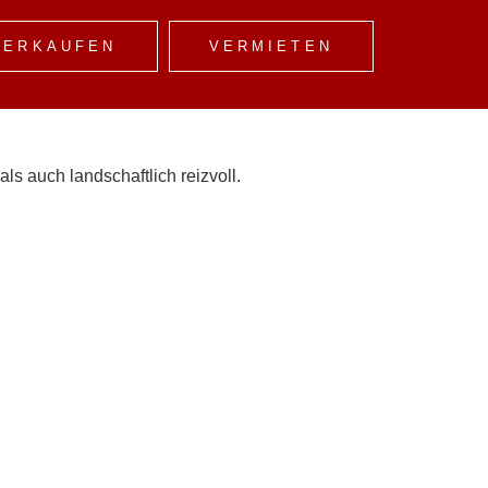
VERKAUFEN
VERMIETEN
xis oder Kanzlei – oder auch zur Umnutzung in
s auch landschaftlich reizvoll.