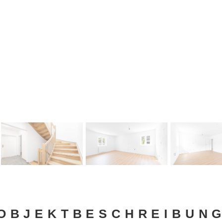
OBJEKT­BESCHREIBUN