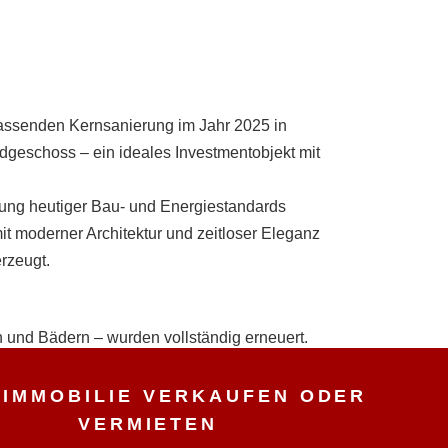
fassenden Kernsanierung im Jahr 2025 in
geschoss – ein ideales Investmentobjekt mit
ung heutiger Bau- und Energiestandards
it moderner Architektur und zeitloser Eleganz
rzeugt.
 und Bädern – wurden vollständig erneuert.
enbeläge, elegante Bäder sowie
 IMMOBILIE VERKAUFEN ODER 
VERMIETEN
ekosten (Energiebedarf 74,2 kWh –