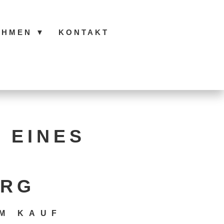
EHMEN
▼
KONTAKT
 EINES
RG
M KAUF