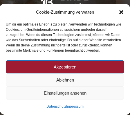
Cookie-Zustimmung verwalten
Marienplatz 21
Um dir ein optimales Erlebnis zu bieten, verwenden wir Technologien wie
in 82362 Weilheim
Cookies, um Geräteinformationen zu speichern und/oder darauf
zuzugreifen. Wenn du diesen Technologien zustimmst, können wir Daten
wie das Surfverhalten oder eindeutige IDs auf dieser Website verarbeiten.
Wenn du deine Zustimmung nicht erteilst oder zurückziehst, können
bestimmte Merkmale und Funktionen beeinträchtigt werden.
Datenschutz
|
Impressum
|
Widerruf
Akzeptieren
Ablehnen
Telefon: 0881 – 40664
Telefax: 0881 – 417650
Einstellungen ansehen
info@bindl-immobilien.de
Datenschutz
Impressum