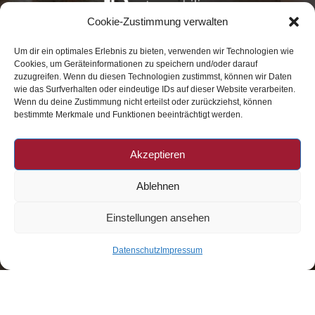
Cookie-Zustimmung verwalten
Marienplatz 21
Um dir ein optimales Erlebnis zu bieten, verwenden wir Technologien wie
in 82362 Weilheim
Cookies, um Geräteinformationen zu speichern und/oder darauf
zuzugreifen. Wenn du diesen Technologien zustimmst, können wir Daten
wie das Surfverhalten oder eindeutige IDs auf dieser Website verarbeiten.
Wenn du deine Zustimmung nicht erteilst oder zurückziehst, können
bestimmte Merkmale und Funktionen beeinträchtigt werden.
Datenschutz
|
Impressum
|
Widerruf
Akzeptieren
Ablehnen
Telefon: 0881 – 40664
Telefax: 0881 – 417650
Einstellungen ansehen
info@bindl-immobilien.de
Datenschutz
Impressum